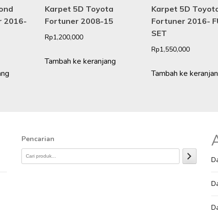
ond
Karpet 5D Toyota
Karpet 5D Toyot
r 2016-
Fortuner 2008-15
Fortuner 2016- 
SET
Rp
1,200,000
Rp
1,550,000
Tambah ke keranjang
ang
Tambah ke keranja
A
Pencarian
Da
Da
Da