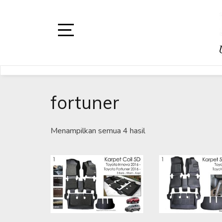
Skip
to
content
Open
Sidebar
DAYTONA
DAYTONA VARIASI M
fortuner
Menampilkan semua 4 hasil