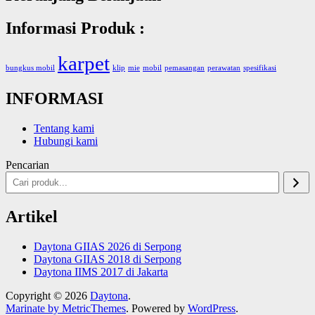
Informasi Produk :
karpet
bungkus mobil
klip
mie
mobil
pemasangan
perawatan
spesifikasi
INFORMASI
Tentang kami
Hubungi kami
Pencarian
Artikel
Daytona GIIAS 2026 di Serpong
Daytona GIIAS 2018 di Serpong
Daytona IIMS 2017 di Jakarta
Copyright © 2026
Daytona
.
Marinate by MetricThemes
. Powered by
WordPress
.