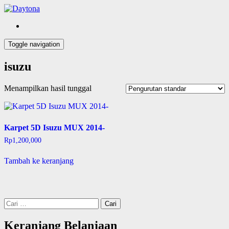
Skip
Open
to
Sidebar
Daytona Variasi Mobil
content
Daytona
Toggle navigation
isuzu
Menampilkan hasil tunggal
Karpet 5D Isuzu MUX 2014-
Rp
1,200,000
Tambah ke keranjang
Cari
untuk:
Keranjang Belanjaan