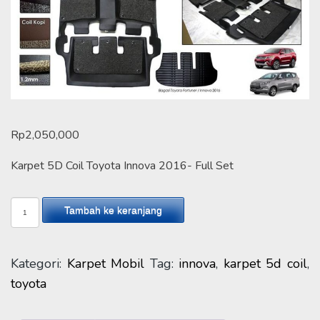
Rp
2,050,000
Karpet 5D Coil Toyota Innova 2016- Full Set
Kuantitas
Tambah ke keranjang
Karpet
5D
Coil
Kategori:
Karpet Mobil
Tag:
innova
,
karpet 5d coil
,
Toyota
toyota
Innova
2016-