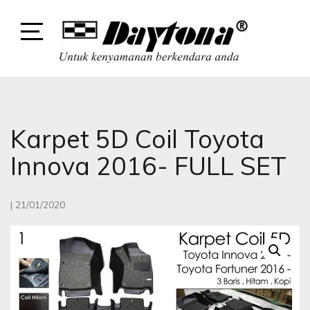
Skip
to
content
Open
Sidebar
DAYTONA
DAYTONA VARIASI MOBIL
Karpet 5D Coil Toyota
Innova 2016- FULL SET
|
21/01/2020