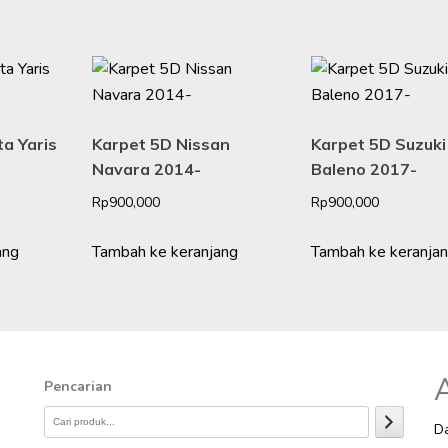
a Yaris
Karpet 5D Nissan
Karpet 5D Suzuki
Navara 2014-
Baleno 2017-
Rp
900,000
Rp
900,000
ang
Tambah ke keranjang
Tambah ke keranja
A
Pencarian
Da