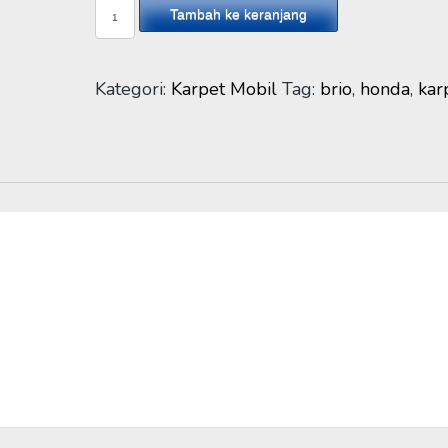
Kuantitas
Tambah ke keranjang
Karpet
5D
Honda
Kategori:
Karpet Mobil
Tag:
brio
,
honda
,
kar
Brio
2018-