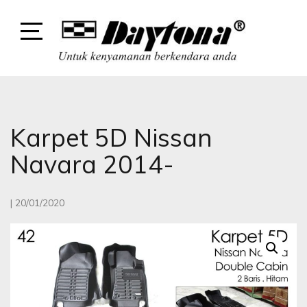
Skip
to
content
Open
Sidebar
DAYTONA
DAYTONA VARIASI MOBIL
Karpet 5D Nissan
Navara 2014-
|
20/01/2020