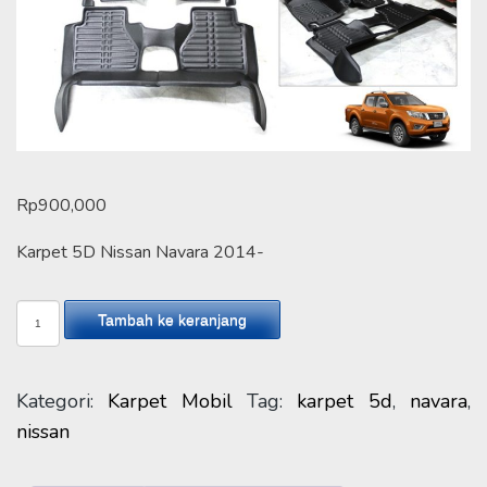
Rp
900,000
Karpet 5D Nissan Navara 2014-
Kuantitas
Tambah ke keranjang
Karpet
5D
Nissan
Kategori:
Karpet Mobil
Tag:
karpet 5d
,
navara
,
Navara
nissan
2014-