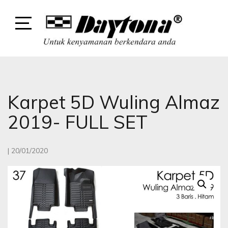
Skip
to
content
Open
Sidebar
DAYTONA
DAYTONA VARIASI MOBIL
Karpet 5D Wuling Almaz
2019- FULL SET
|
20/01/2020