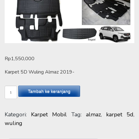
Rp
1,550,000
Karpet 5D Wuling Almaz 2019-
Kuantitas
Tambah ke keranjang
Karpet
5D
Wuling
Kategori:
Karpet Mobil
Tag:
almaz
,
karpet 5d
,
Almaz
wuling
2019-
FULL