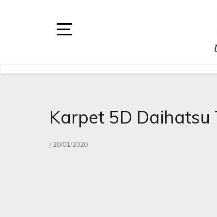
Skip
to
content
Open
Sidebar
DAYTONA
DAYTONA VARIASI M
Karpet 5D Daihatsu 
|
20/01/2020