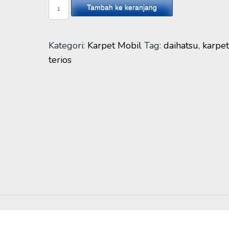
Kuantitas
Tambah ke keranjang
Karpet
5D
Daihatsu
Kategori:
Karpet Mobil
Tag:
daihatsu
,
karpe
Terios
terios
2018-
FULL
SET