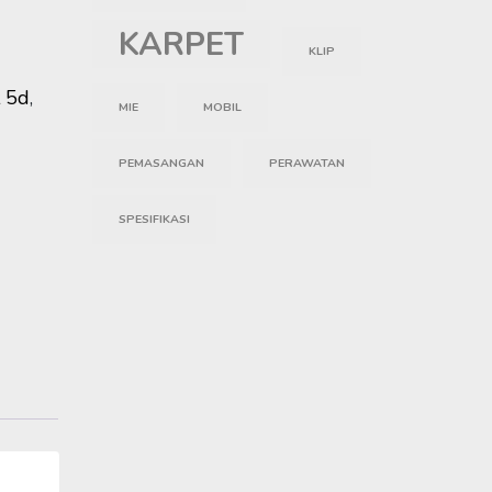
KARPET
KLIP
t 5d
,
MIE
MOBIL
PEMASANGAN
PERAWATAN
SPESIFIKASI