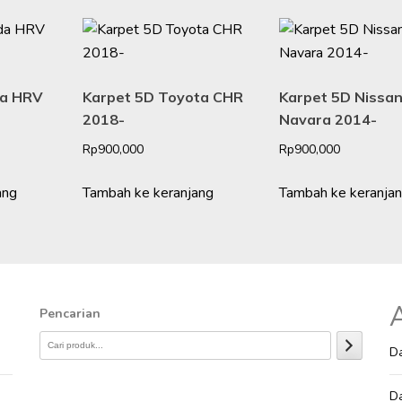
da HRV
Karpet 5D Toyota CHR
Karpet 5D Nissa
2018-
Navara 2014-
Rp
900,000
Rp
900,000
ang
Tambah ke keranjang
Tambah ke keranja
A
Pencarian
Da
Da