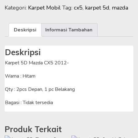
Mazda
Kategori:
Karpet Mobil
Tag:
cx5
,
karpet 5d
,
mazda
CX5
2012-
Deskripsi
Informasi Tambahan
Deskripsi
Karpet 5D Mazda CX5 2012-
Warna : Hitam
Qty : 2pcs Depan, 1 pc Belakang
Bagasi : Tidak tersedia
Produk Terkait