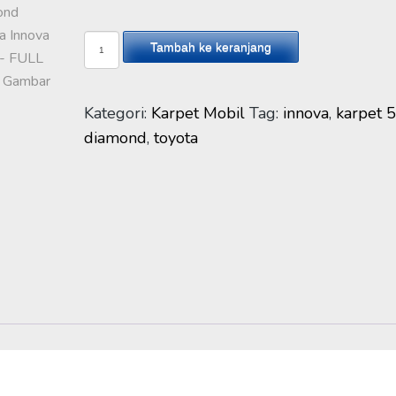
Kuantitas
Tambah ke keranjang
Karpet
5D
Diamond
Kategori:
Karpet Mobil
Tag:
innova
,
karpet 
Toyota
diamond
,
toyota
Innova
2016-
FULL
SET