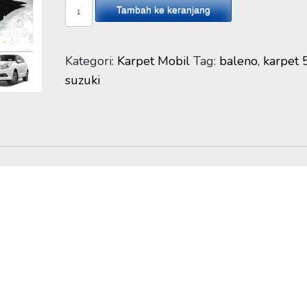
Kuantitas
Tambah ke keranjang
Karpet
5D
Suzuki
Kategori:
Karpet Mobil
Tag:
baleno
,
karpet 
Baleno
suzuki
2017-