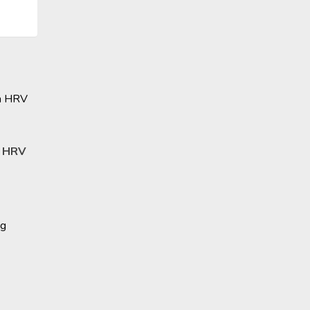
a HRV
ng