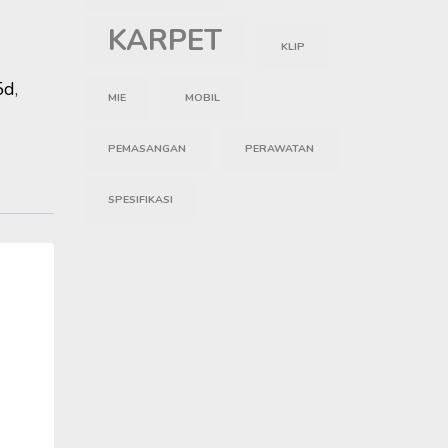
KARPET
KLIP
5d
,
MIE
MOBIL
PEMASANGAN
PERAWATAN
SPESIFIKASI