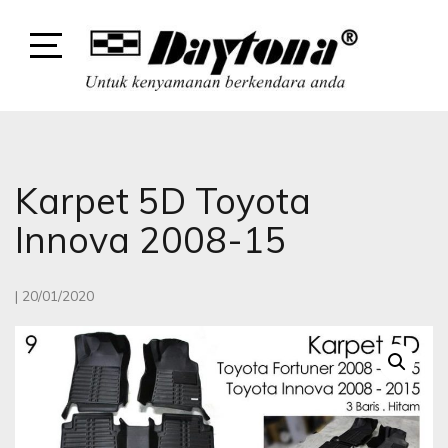
Skip
to
content
Open
Sidebar
DAYTONA
DAYTONA VARIASI MOBIL
Karpet 5D Toyota
Innova 2008-15
|
20/01/2020