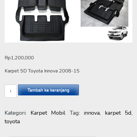
Rp
1,200,000
Karpet 5D Toyota Innova 2008-15
Kuantitas
Tambah ke keranjang
Karpet
5D
Toyota
Kategori:
Karpet Mobil
Tag:
innova
,
karpet 5d
,
Innova
toyota
2008-
15